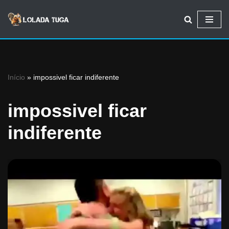
Avançar
para
o
conteúdo
Início
»
impossivel ficar indiferente
impossivel ficar
indiferente