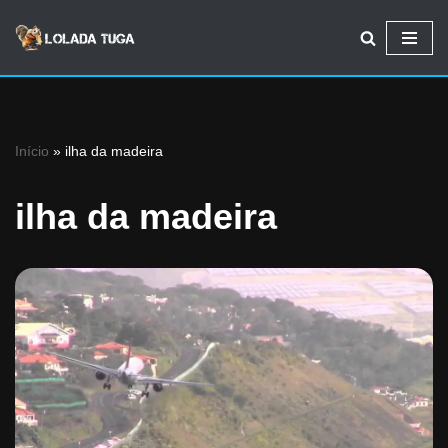
Avançar
para
o
conteúdo
Início
»
ilha da madeira
ilha da madeira