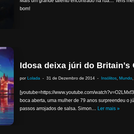
Mais um grande talento encontrado na rua… Tens mesm
bom!
Idosa deixa júri do Britain’s
por
Lolada
31 de Dezembro de 2014
Insólitos
,
Mundo
[youtube=https://www.youtube.com/watch?v=O2LMxf3Df6I
boca aberta, uma mulher de 79 anos surpreendeu o júr
passos arrojados de salsa. Simon…
Ler mais »