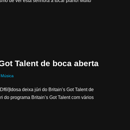
o de ver esta senhora a tocar piano! Muito
 Got Talent de boca aberta
,
Música
]Idosa deixa júri do Britain’s Got Talent de
i do programa Britain’s Got Talent com vários