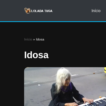
Início
Avançar
para
o
conteúdo
Início
»
Idosa
Idosa