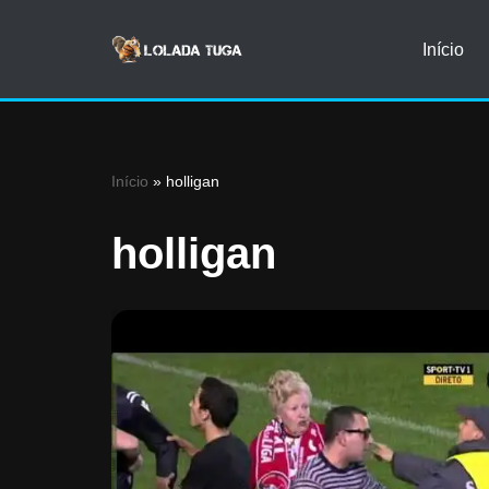
Início
Avançar
para
o
conteúdo
Início
»
holligan
holligan