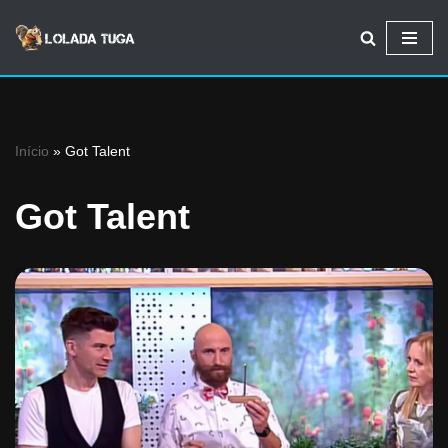
Avançar
para
o
conteúdo
Início
»
Got Talent
Got Talent