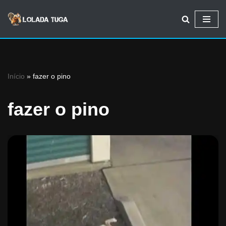
Avançar
para
o
conteúdo
Início
»
fazer o pino
fazer o pino