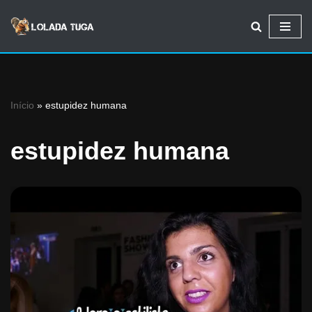
Avançar
para
o
conteúdo
Início
»
estupidez humana
estupidez humana