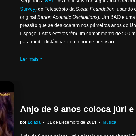
Segundo a
BBC
, os cientistas conseguiram-no recor
Survey)
do Telescópio da
Sloan Foundation
, usando 
original
Barion Acoustic Oscillations
). Um BAO é uma 
pressão que se deslocaram nos primeiros anos do Uni
Espaço. Estas esferas têm um comprimento de 500 mi
para medir distâncias com enorme precisão.
Ler mais »
Anjo de 9 anos coloca júri e
por
Lolada
31 de Dezembro de 2014
Música