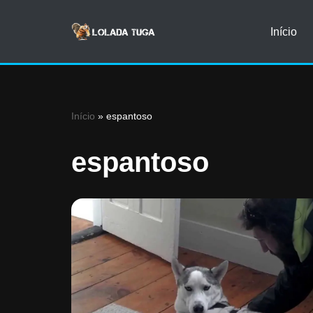
Início
Avançar
para
o
conteúdo
Início
»
espantoso
espantoso