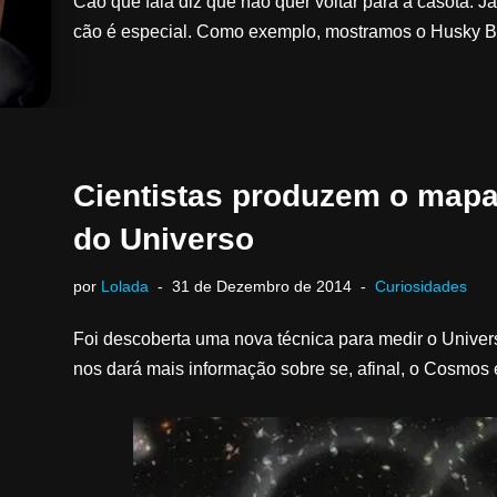
Cão que fala diz que não quer voltar para a casota. 
cão é especial. Como exemplo, mostramos o Husky 
Cientistas produzem o mapa
do Universo
por
Lolada
31 de Dezembro de 2014
Curiosidades
Foi descoberta uma nova técnica para medir o Univ
nos dará mais informação sobre se, afinal, o Cosmos é