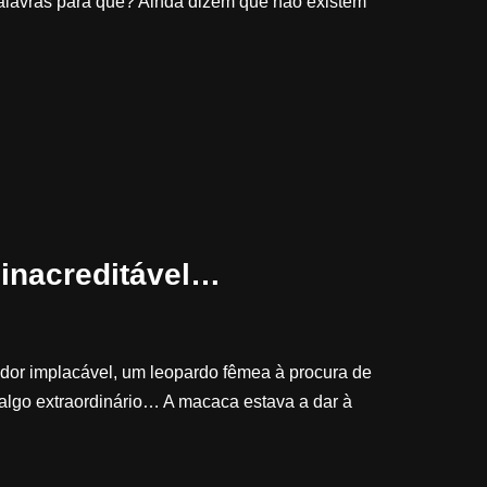
 Palavras para quê? Ainda dizem que não existem
inacreditável…
or implacável, um leopardo fêmea à procura de
algo extraordinário… A macaca estava a dar à