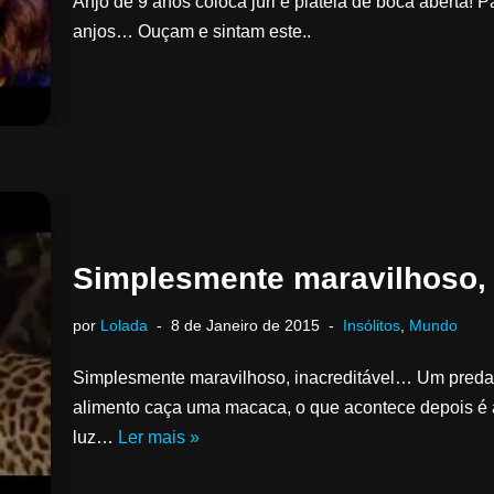
Anjo de 9 anos coloca júri e plateia de boca aberta!
anjos… Ouçam e sintam este..
Simplesmente maravilhoso, 
por
Lolada
8 de Janeiro de 2015
Insólitos
,
Mundo
Simplesmente maravilhoso, inacreditável… Um predad
alimento caça uma macaca, o que acontece depois é 
luz…
Ler mais »