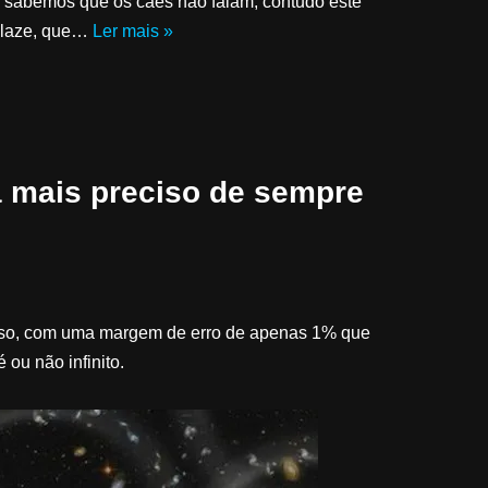
Já sabemos que os cães não falam, contudo este
Blaze, que…
Ler mais »
 mais preciso de sempre
erso, com uma margem de erro de apenas 1% que
 ou não infinito.