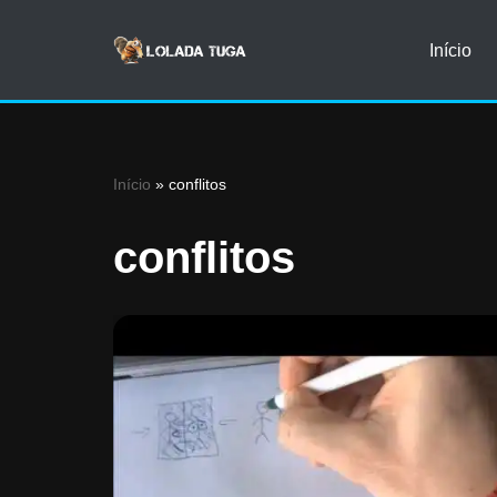
Início
Avançar
para
o
conteúdo
Início
»
conflitos
conflitos