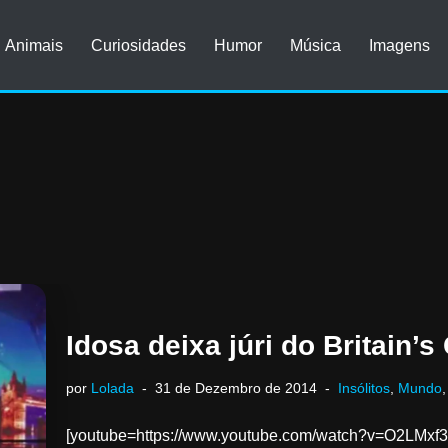
Animais
Curiosidades
Humor
Música
Imagens
Idosa deixa júri do Britain’s
por
Lolada
31 de Dezembro de 2014
Insólitos
,
Mundo
[youtube=https://www.youtube.com/watch?v=O2LMxf3Df6I