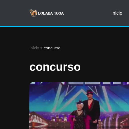
Início
Avançar
para
o
conteúdo
Início
»
concurso
concurso