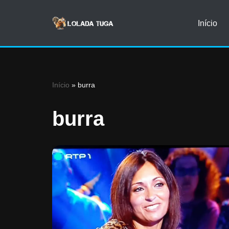
Início
Avançar
para
o
conteúdo
Início
»
burra
burra