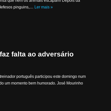
tensa que nem os animais escapam! Depois da
ndefesos pinguins,…
Ler mais »
az falta ao adversário
 treinador português participou este domingo num
ando um momento bem humorado. José Mourinho