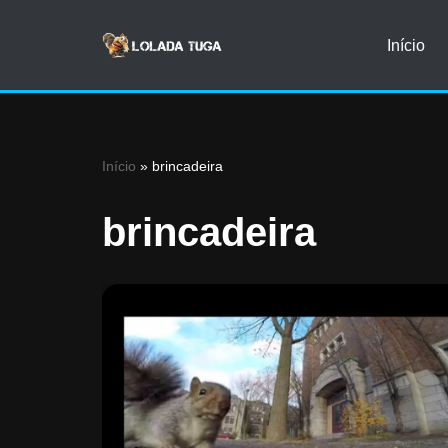
Início
Avançar
para
o
conteúdo
Início
»
brincadeira
brincadeira