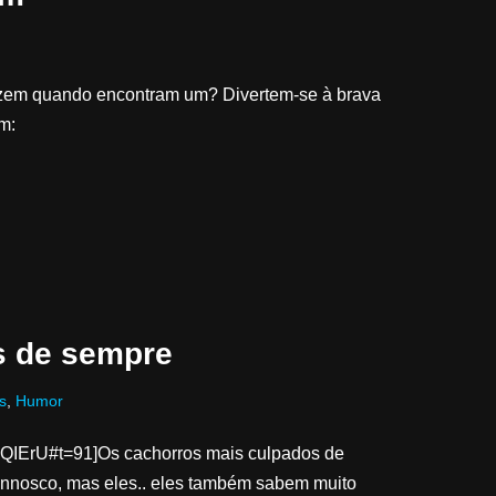
fazem quando encontram um? Divertem-se à brava
m:
s de sempre
s
,
Humor
QIErU#t=91]Os cachorros mais culpados de
connosco, mas eles.. eles também sabem muito