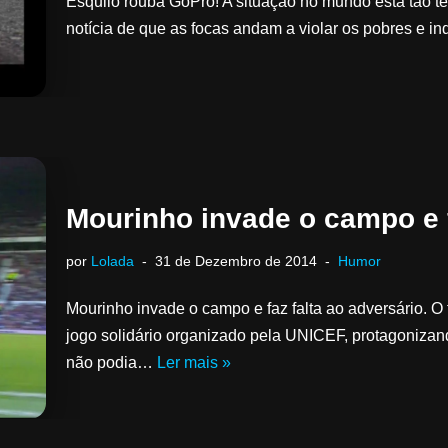
Esquilo rouba GoPro! A situação no mundo está tão 
notícia de que as focas andam a violar os pobres e i
Mourinho invade o campo e f
por
Lolada
31 de Dezembro de 2014
Humor
Mourinho invade o campo e faz falta ao adversário. O
jogo solidário organizado pela UNICEF, protagoniz
não podia…
Ler mais »