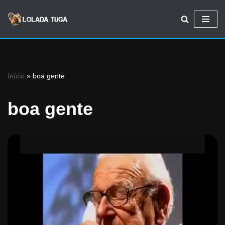
Avançar
para
o
conteúdo
Início
»
boa gente
boa gente