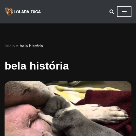
Avançar
para
o
conteúdo
Início
»
bela história
bela história