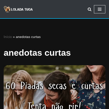
Avançar
para
o
conteúdo
Início
»
anedotas curtas
anedotas curtas