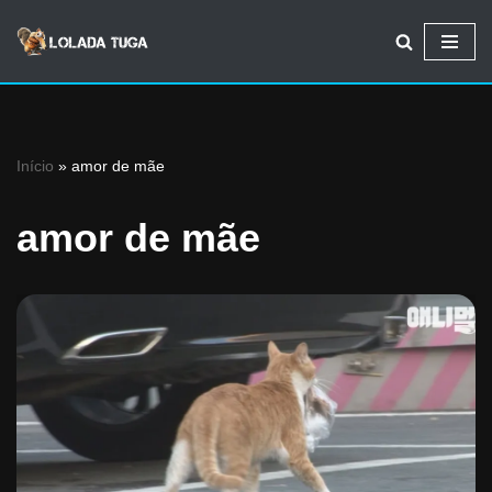
Avançar
para
o
conteúdo
Início
»
amor de mãe
amor de mãe