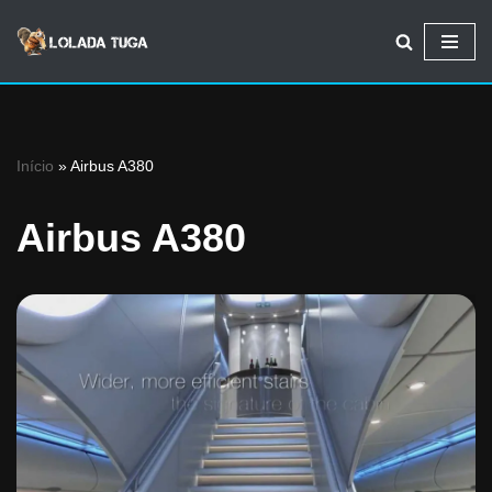
Avançar
para
o
conteúdo
Início
»
Airbus A380
Airbus A380