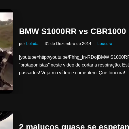
BMW S1000RR vs CBR1000 R
por
Lolada
31 de Dezembro de 2014
Loucura
[youtube=http://youtu.be/Fhhg_in-RDo]BMW S1000R
“protagonistas” neste vídeo de cortar a respiração. E
passados! Vejam o vídeo e comentem. Que loucura!
2 malucos quase se espetam