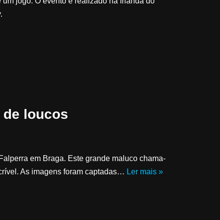
é um jogo. O evento é realizado na Irlanda do
.
 de loucos
Falperra em Braga. Este grande maluco chama-
incrível. As imagens foram captadas…
Ler mais »