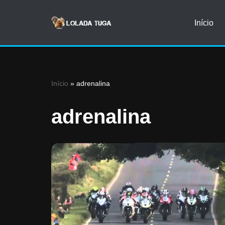
Início
Avançar
para
o
conteúdo
Início
»
adrenalina
adrenalina