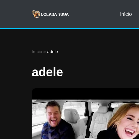
Início
Avançar
para
o
conteúdo
Início
»
adele
adele