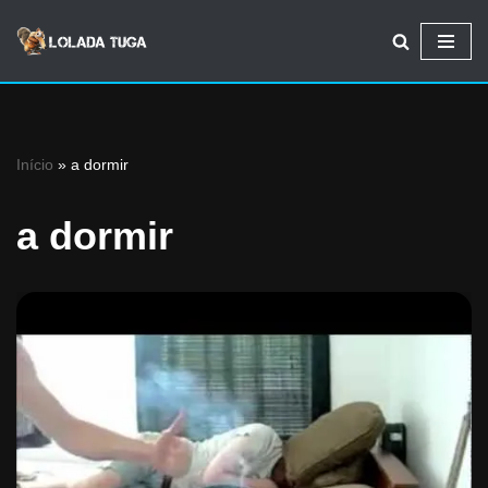
Avançar
para
o
conteúdo
Início
»
a dormir
a dormir