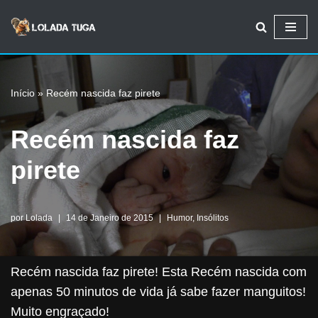
Avançar
para
o
Início
»
Recém nascida faz pirete
conteúdo
Recém nascida faz
pirete
por
Lolada
14 de Janeiro de 2015
Humor
,
Insólitos
Recém nascida faz pirete! Esta Recém nascida com
apenas 50 minutos de vida já sabe fazer manguitos!
Muito engraçado!