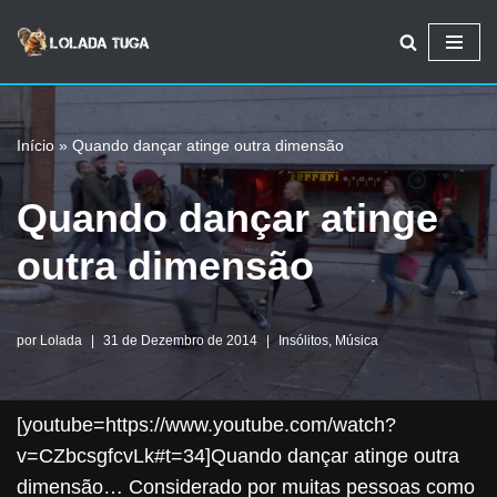
Avançar
para
o
Início
»
Quando dançar atinge outra dimensão
conteúdo
Quando dançar atinge
outra dimensão
por
Lolada
31 de Dezembro de 2014
Insólitos
,
Música
[youtube=https://www.youtube.com/watch?
v=CZbcsgfcvLk#t=34]Quando dançar atinge outra
dimensão… Considerado por muitas pessoas como