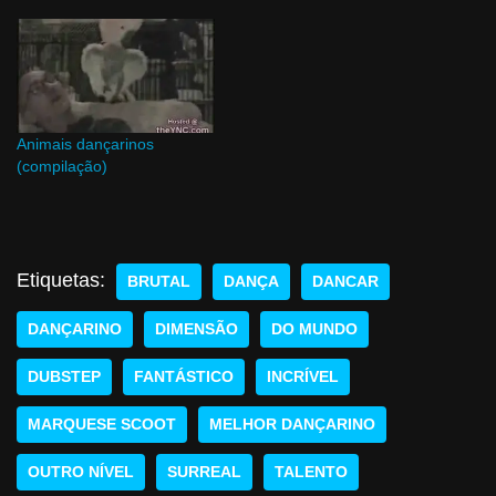
Animais dançarinos
(compilação)
Etiquetas:
BRUTAL
DANÇA
DANCAR
DANÇARINO
DIMENSÃO
DO MUNDO
DUBSTEP
FANTÁSTICO
INCRÍVEL
MARQUESE SCOOT
MELHOR DANÇARINO
OUTRO NÍVEL
SURREAL
TALENTO