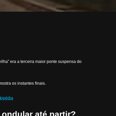
vilha” era a terceira maior ponte suspensa do
stra os instantes finais.
kipédia
ondular até partir?