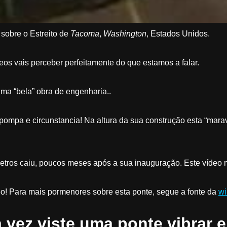
 sobre o Estreito de
Tacoma
,
Washington
, Estados Unidos.
eos vais perceber perfeitamente do que estamos a falar.
uma “bela” obra de engenharia..
m pompa e circunstancia! Na altura da sua construção esta “mara
ros caiu, poucos meses após a sua inauguração. Este vídeo mo
deo! Para mais pormenores sobre esta ponte, segue a fonte da
wi
vez viste uma ponte vibrar e 