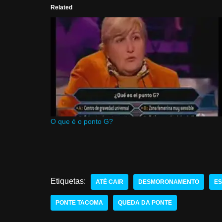
Related
O que é o ponto G?
Etiquetas:
ATÉ CAIR
DESMORONAMENTO
ES
PONTE TACOMA
QUEDA DA PONTE