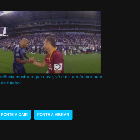
riência mostra o que ouve, vê e diz um ártibro num
 de futebol
PONTE A CAIR
PONTE A VIBRAR