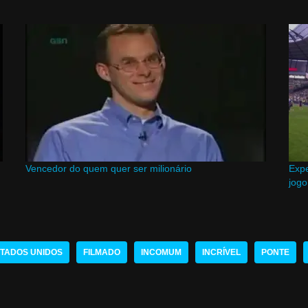
Vencedor do quem quer ser milionário
Expe
jogo
TADOS UNIDOS
FILMADO
INCOMUM
INCRÍVEL
PONTE