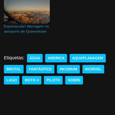
Espectacular! Aterragem no
aeroporto de Queenstown
Etiquetas:
ÁGUA
AMERICA
AQUAPLANAGEM
BRUTAL
FANTÁSTICO
INCOMUM
INCRÍVEL
LAGO
MOTO 4
PILOTO
SOBRE