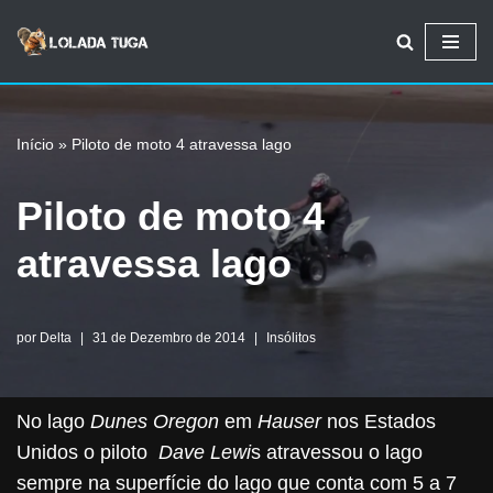
Avançar
para
o
Início
»
Piloto de moto 4 atravessa lago
conteúdo
Piloto de moto 4
atravessa lago
por
Delta
31 de Dezembro de 2014
Insólitos
No lago
Dunes Oregon
em
Hauser
nos Estados
Unidos o piloto
Dave Lewi
s atravessou o lago
sempre na superfície do lago que conta com 5 a 7