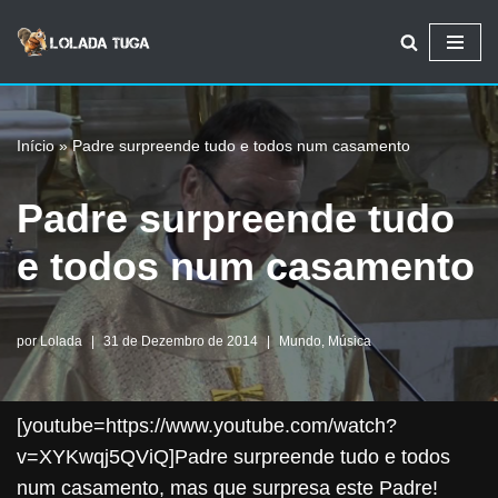
Avançar
para
o
Início
»
Padre surpreende tudo e todos num casamento
conteúdo
Padre surpreende tudo
e todos num casamento
por
Lolada
31 de Dezembro de 2014
Mundo
,
Música
[youtube=https://www.youtube.com/watch?
v=XYKwqj5QViQ]Padre surpreende tudo e todos
num casamento, mas que surpresa este Padre!