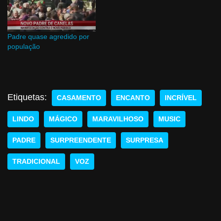
Padre quase agredido por
população
Etiquetas:
CASAMENTO
ENCANTO
INCRÍVEL
LINDO
MÁGICO
MARAVILHOSO
MUSIC
PADRE
SURPREENDENTE
SURPRESA
TRADICIONAL
VOZ