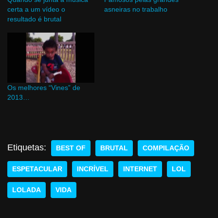
certa a um vídeo o
asneiras no trabalho
resultado é brutal
Os melhores “Vines” de
2013…
Etiquetas:
BEST OF
BRUTAL
COMPILAÇÃO
ESPETACULAR
INCRÍVEL
INTERNET
LOL
LOLADA
VIDA