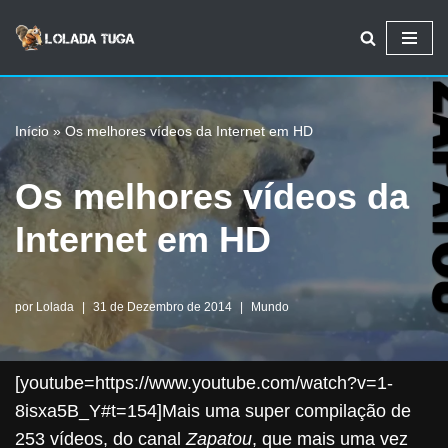
Avançar
para
o
Início
»
Os melhores vídeos da Internet em HD
conteúdo
Os melhores vídeos da
Internet em HD
por
Lolada
31 de Dezembro de 2014
Mundo
[youtube=https://www.youtube.com/watch?v=1-
8isxa5B_Y#t=154]Mais uma super compilação de
253 vídeos, do canal
Zapatou
, que mais uma vez