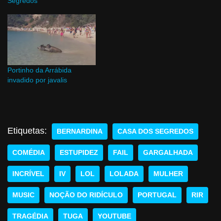
Segredos
Portinho da Arrábida
invadido por javalis
Etiquetas:
BERNARDINA
CASA DOS SEGREDOS
COMÉDIA
ESTUPIDEZ
FAIL
GARGALHADA
INCRÍVEL
IV
LOL
LOLADA
MULHER
MUSIC
NOÇÃO DO RIDÍCULO
PORTUGAL
RIR
TRAGÉDIA
TUGA
YOUTUBE