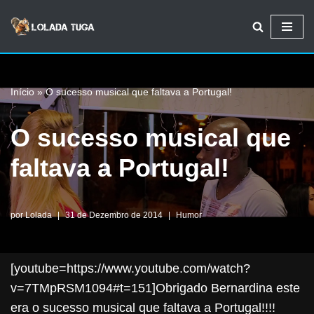
Avançar
para
o
Início
»
O sucesso musical que faltava a Portugal!
conteúdo
O sucesso musical que
faltava a Portugal!
por
Lolada
31 de Dezembro de 2014
Humor
[youtube=https://www.youtube.com/watch?
v=7TMpRSM1094#t=151]Obrigado Bernardina este
era o sucesso musical que faltava a Portugal!!!!