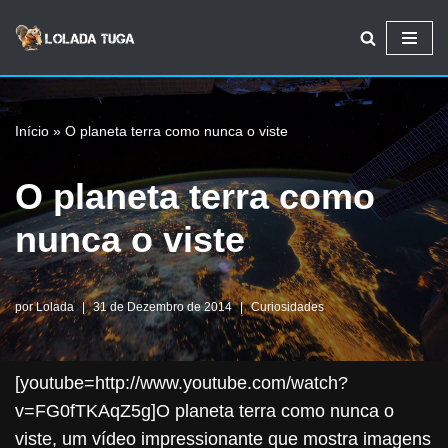
Avançar
para
o
Início
»
O planeta terra como nunca o viste
conteúdo
O planeta terra como
nunca o viste
por
Lolada
31 de Dezembro de 2014
Curiosidades
[youtube=http://www.youtube.com/watch?
v=FG0fTKAqZ5g]O planeta terra como nunca o
viste, um vídeo impressionante que mostra imagens