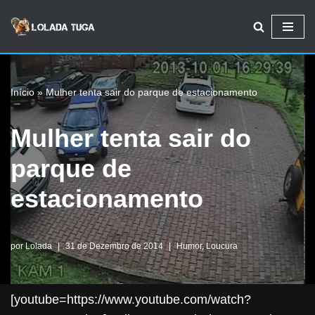
Avançar
para
o
Início
»
Mulher tenta sair do parque de estacionamento
conteúdo
Mulher tenta sair do
parque de
estacionamento
por
Lolada
31 de Dezembro de 2014
Humor
,
Loucura
[youtube=https://www.youtube.com/watch?