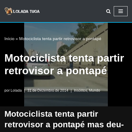
Avançar
para
o
Início
»
Motociclista tenta partir retrovisor a pontapé
conteúdo
Motociclista tenta partir
retrovisor a pontapé
por
Lolada
31 de Dezembro de 2014
Insólitos
,
Mundo
Motociclista tenta partir
retrovisor a pontapé mas deu-