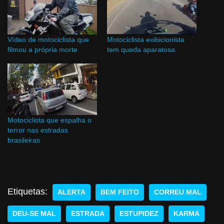
Vídeo de motociclista que
Motociclista exibicionista
filmou a própria morte
tem queda aparatosa
Motociclista que espalha o
terror nas estradas
brasileiras
Etiquetas:
ALERTA
BEM FEITO
CORREU MAL
DEU-SE MAL
ESTRADA
ESTUPIDEZ
KARMA