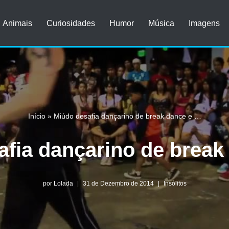
Animais
Curiosidades
Humor
Música
Imagens
Início
»
Miúdo desafia dançarino de break dance e …
afia dançarino de break
por
Lolada
31 de Dezembro de 2014
Insólitos