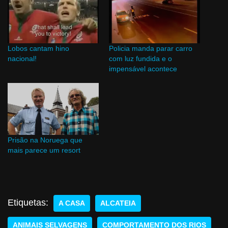
Lobos cantam hino
Policia manda parar carro
nacional!
com luz fundida e o
impensável acontece
Prisão na Noruega que
mais parece um resort
Etiquetas:
A CASA
ALCATEIA
ANIMAIS SELVAGENS
COMPORTAMENTO DOS RIOS