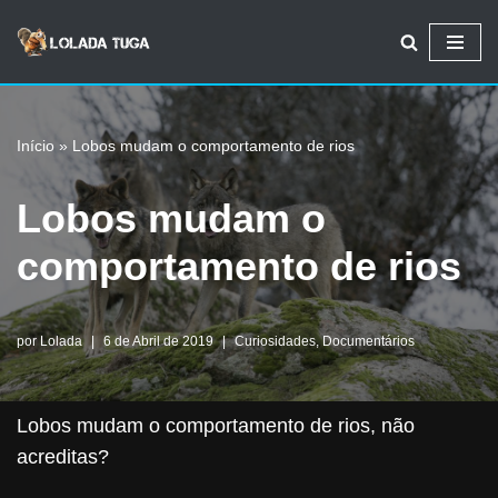
Avançar
para
o
Início
»
Lobos mudam o comportamento de rios
conteúdo
Lobos mudam o
comportamento de rios
por
Lolada
6 de Abril de 2019
Curiosidades
,
Documentários
Lobos mudam o comportamento de rios, não
acreditas?