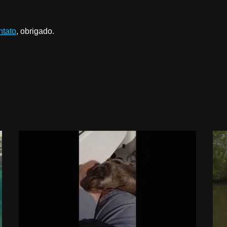
ntato
, obrigado.