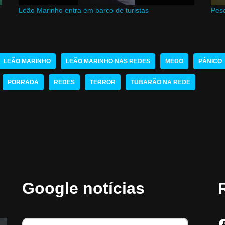
Leão Marinho entra em barco de turistas
Pes
LEÃO MARINHO
LEÃO MARINHO NAS REDES
MEDO
PÂNICO
PORRADA
REDES
TERROR
TUBARÃO NA REDE
Google notícias