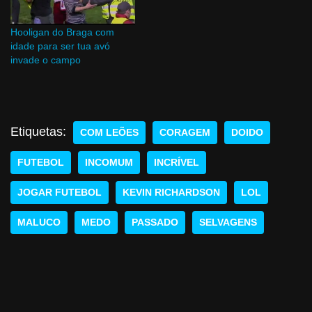
Hooligan do Braga com
idade para ser tua avó
invade o campo
Etiquetas:
COM LEÕES
CORAGEM
DOIDO
FUTEBOL
INCOMUM
INCRÍVEL
JOGAR FUTEBOL
KEVIN RICHARDSON
LOL
MALUCO
MEDO
PASSADO
SELVAGENS