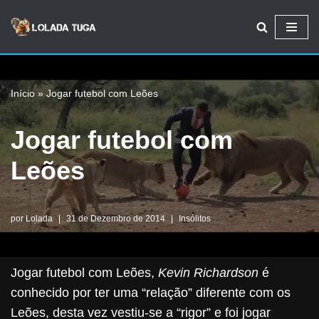
Avançar
para
o
Início
»
Jogar futebol com Leões
conteúdo
Jogar futebol com
Leões
por
Lolada
31 de Dezembro de 2014
Insólitos
Jogar futebol com Leões,
Kevin Richardson
é
conhecido por ter uma “relação” diferente com os
Leões, desta vez vestiu-se a “rigor” e foi jogar