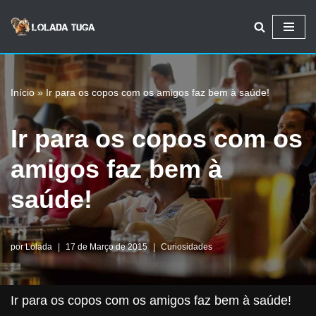
Avançar
para
o
Início
»
Ir para os copos com os amigos faz bem à saúde!
conteúdo
Ir para os copos com os
amigos faz bem à
saúde!
por
Lolada
17 de Março de 2015
Curiosidades
Ir para os copos com os amigos faz bem à saúde!