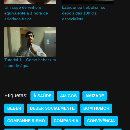
Um copo de vinho é
Estudar ou trabalhar só
equivalente a 1 hora de
depois das 10h diz
atividade física
especialista
Tutorial 1 – Como beber um
copo de água
Etiquetas:
À SAÚDE
AMIGOS
AMIZADE
BEBER
BEBER SOCIALMENTE
BOM HUMOR
COMPANHEIRISMO
COMPANHIA
CONVIVÊNCIA