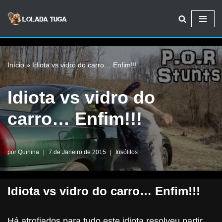
Avançar
para
o
Início
»
Idiota vs vidro do carro… Enfim!!!
conteúdo
Idiota vs vidro do
carro… Enfim!!!
por
Quinina
7 de Janeiro de 2015
Insólitos
Idiota vs vidro do carro… Enfim!!!
Há atrofiados para tudo este idiota resolveu partir