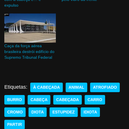
expulso
Caça da força aérea
brasileira destrói edifício do
Supremo Tribunal Federal
Etiquetas:
À CABEÇADA
ANIMAL
ATROFIADO
BURRO
CABEÇA
CABEÇADA
CARRO
CROMO
DIOTA
ESTUPIDEZ
IDIOTA
PARTIR