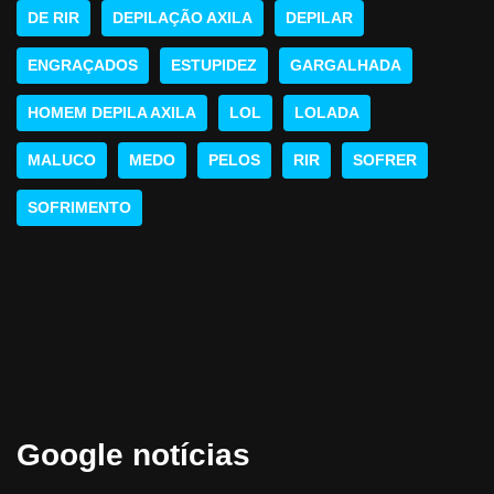
DE RIR
DEPILAÇÃO AXILA
DEPILAR
ENGRAÇADOS
ESTUPIDEZ
GARGALHADA
HOMEM DEPILA AXILA
LOL
LOLADA
MALUCO
MEDO
PELOS
RIR
SOFRER
SOFRIMENTO
Google notícias