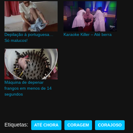
Depilação à portuguesa…
Karaoke Killer – Até berra
Só malucos!
Máquina de depenar
frangos em menos de 14
segundos
Etiquetas:
ATÉ CHORA
CORAGEM
CORAJOSO