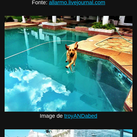
Fonte:
allarmo.livejournal.com
Image de
troyANDabed