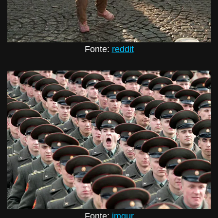
Fonte:
reddit
Fonte:
imgur