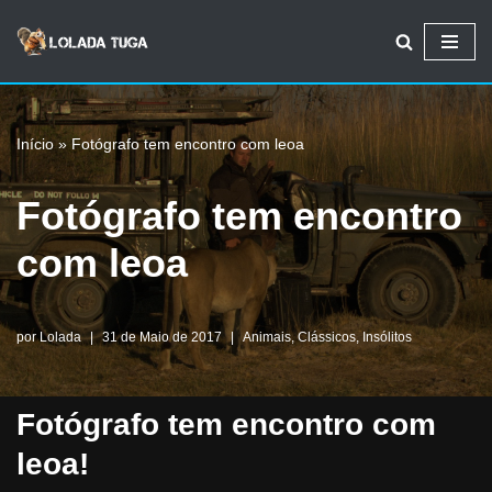
Avançar
para
o
Início
»
Fotógrafo tem encontro com leoa
conteúdo
Fotógrafo tem encontro
com leoa
por
Lolada
31 de Maio de 2017
Animais
,
Clássicos
,
Insólitos
Fotógrafo tem encontro com
leoa!