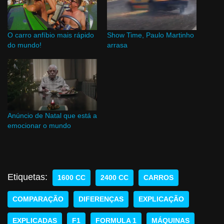
O carro anfíbio mais rápido
Show Time, Paulo Martinho
do mundo!
arrasa
Anúncio de Natal que está a
emocionar o mundo
Etiquetas:
1600 CC
2400 CC
CARROS
COMPARAÇÃO
DIFERENÇAS
EXPLICAÇÃO
EXPLICADAS
F1
FORMULA 1
MÁQUINAS