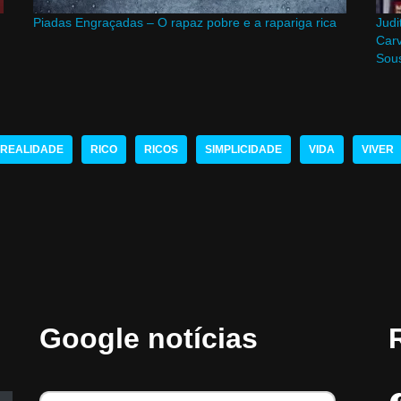
Piadas Engraçadas – O rapaz pobre e a rapariga rica
Judi
Carv
Sou
REALIDADE
RICO
RICOS
SIMPLICIDADE
VIDA
VIVER
Google notícias