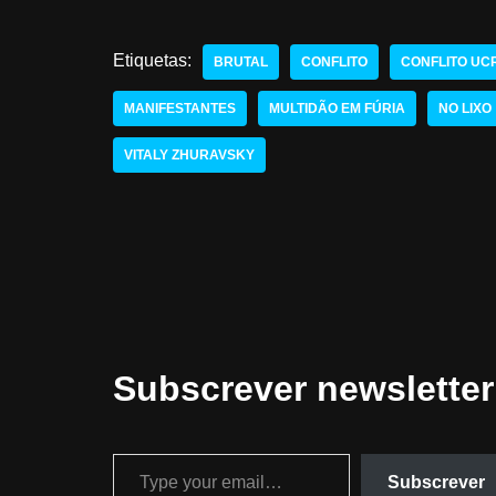
Etiquetas:
BRUTAL
CONFLITO
CONFLITO UC
MANIFESTANTES
MULTIDÃO EM FÚRIA
NO LIXO
VITALY ZHURAVSKY
Subscrever newsletter
Subscrever