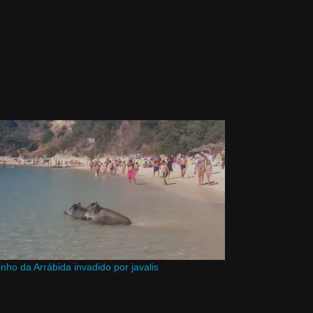
inho da Arrábida invadido por javalis