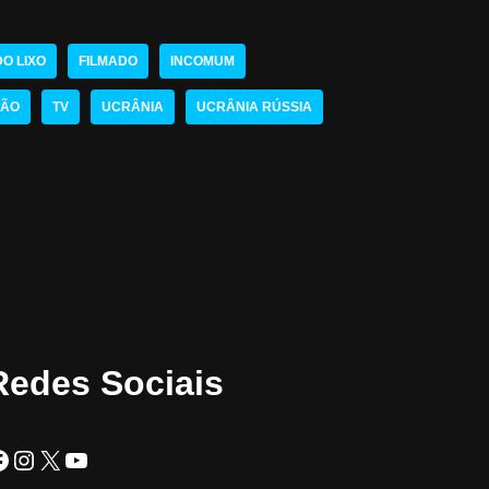
O LIXO
FILMADO
INCOMUM
SÃO
TV
UCRÂNIA
UCRÂNIA RÚSSIA
Redes Sociais