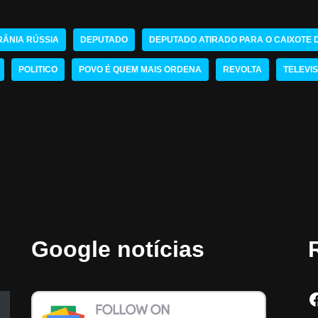
RÂNIA RÚSSIA
DEPUTADO
DEPUTADO ATIRADO PARA O CAIXOTE D
POLITICO
POVO É QUEM MAIS ORDENA
REVOLTA
TELEVI
Google notícias