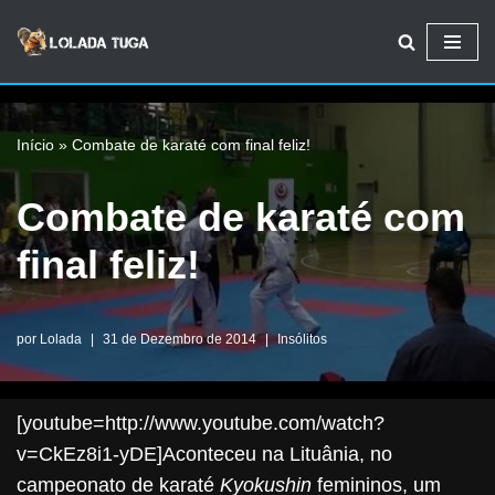
Avançar
para
o
Início
»
Combate de karaté com final feliz!
conteúdo
Combate de karaté com
final feliz!
por
Lolada
31 de Dezembro de 2014
Insólitos
[youtube=http://www.youtube.com/watch?
v=CkEz8i1-yDE]Aconteceu na Lituânia, no
campeonato de karaté
Kyokushin
femininos, um