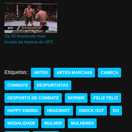
Os 20 knockouts mais
brutais da história do UFC
Etiquetas:
ARTES
ARTES MARCIAIS
CABEÇA
COMBATE
DESPORTISTAS
DESPORTO DE COMBATE
DORMIR
FELIZ FELIZ
HAPPY ENDING
HEADSHOT
KNOCK OUT
KO
MODALIDADE
MULHER
MULHERES