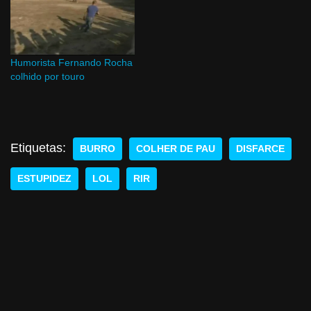
Humorista Fernando Rocha
colhido por touro
Etiquetas:
BURRO
COLHER DE PAU
DISFARCE
ESTUPIDEZ
LOL
RIR