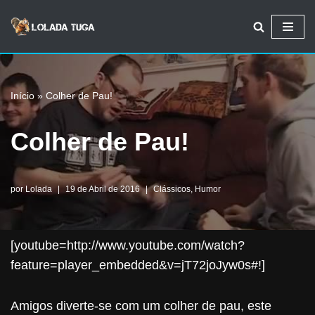
Avançar
para
o
Início
»
Colher de Pau!
conteúdo
Colher de Pau!
por
Lolada
19 de Abril de 2016
Clássicos
,
Humor
[youtube=http://www.youtube.com/watch?
feature=player_embedded&v=jT72joJyw0s#!]
Amigos diverte-se com um colher de pau, este