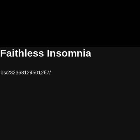
Faithless Insomnia
deos/232368124501267/