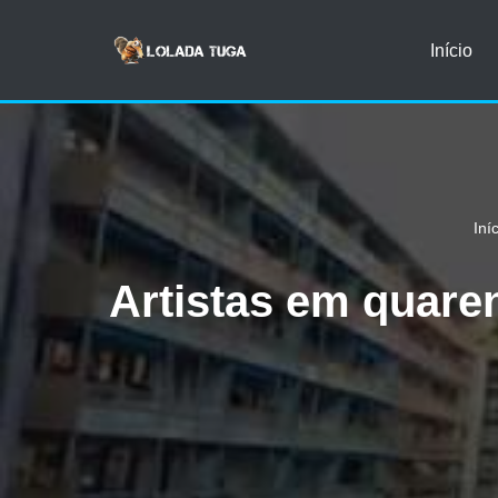
Início
Avançar
para
o
conteúdo
Iní
Artistas em quare