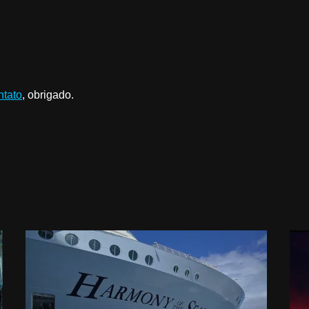
ntato
, obrigado.