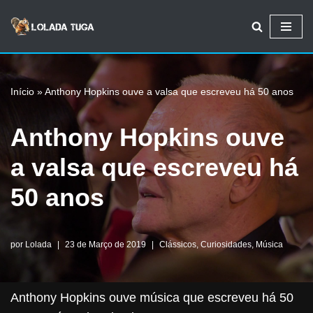
Avançar
para
o
Início
»
Anthony Hopkins ouve a valsa que escreveu há 50 anos
conteúdo
Anthony Hopkins ouve
a valsa que escreveu há
50 anos
por
Lolada
23 de Março de 2019
Clássicos
,
Curiosidades
,
Música
Anthony Hopkins ouve música que escreveu há 50