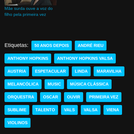
Mãe surda ouve a voz do
filho pela primeira vez
Etiquetas:
50 ANOS DEPOIS
ANDRÉ RIEU
ANTHONY HOPKINS
ANTHONY HOPKINS VALSA
AUSTRIA
ESPETACULAR
LINDA
MARAVILHA
MELANCÓLICA
MUSIC
MÚSICA CLÁSSICA
ORQUESTRA
OSCAR
OUVIR
PRIMEIRA VEZ
SUBLIME
TALENTO
VALS
VALSA
VIENA
VIOLINOS