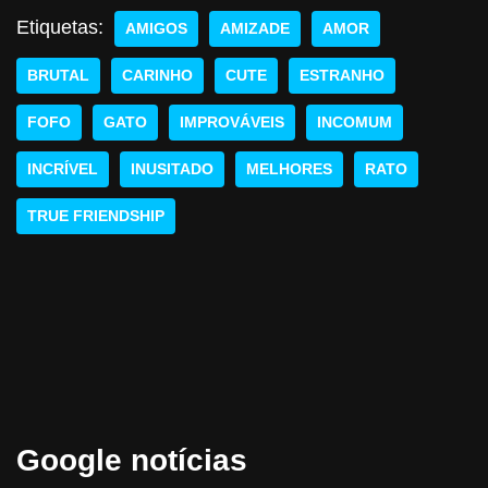
Etiquetas:
AMIGOS
AMIZADE
AMOR
BRUTAL
CARINHO
CUTE
ESTRANHO
FOFO
GATO
IMPROVÁVEIS
INCOMUM
INCRÍVEL
INUSITADO
MELHORES
RATO
TRUE FRIENDSHIP
Google notícias