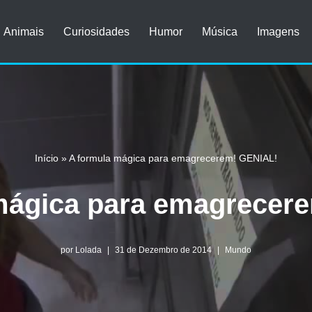
Animais
Curiosidades
Humor
Música
Imagens
Início
»
A formula mágica para emagrecerem! GENIAL!
mágica para emagrecer
por
Lolada
31 de Dezembro de 2014
Mundo