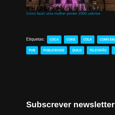
Como fazer uma mulher perder 2000 calorias
Etiquetas:
COCA
COKE
COLA
COMO EM
PUB
PUBLICIDADE
QUILO
TELEVISÃO
Subscrever newsletter