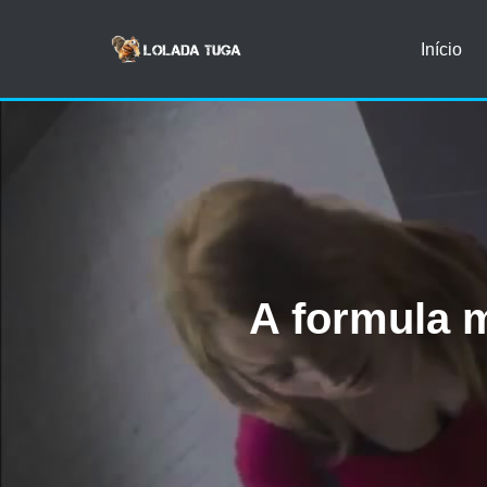
Início
Avançar
para
o
conteúdo
A formula 