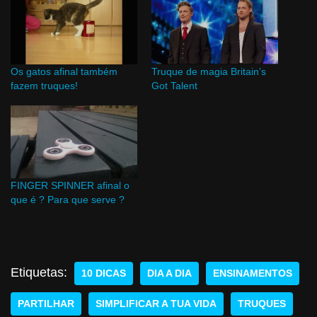
Os gatos afinal também
Truque de magia Britain’s
fazem truques!
Got Talent
FINGER SPINNER afinal o
que é ? Para que serve ?
Etiquetas:
10 DICAS
DIA A DIA
ENSINAMENTOS
PARTILHAR
SIMPLIFICAR A TUA VIDA
TRUQUES